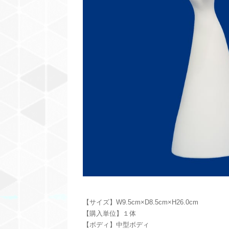
【サイズ】W9.5cm×D8.5cm×H26.0cm
【購入単位】１体
【ボディ】中型ボディ