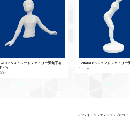
20407 ESストレートフェアリー髪無手有
720404 ESスタンドフェアリ
 ボディ
¥2,152
1,584
ロマンドールファンショップについ