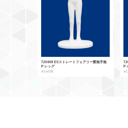
720408 ESストレートフェアリー髪無手無
7
P レッグ
P
¥1,408
¥