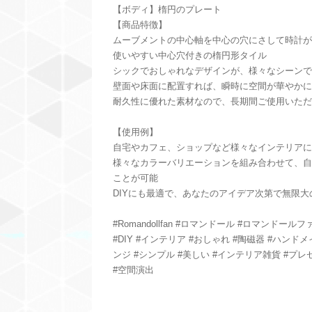
【ボディ】楕円のプレート
【商品特徴】
ムーブメントの中心軸を中心の穴にさして時計が
使いやすい中心穴付きの楕円形タイル
シックでおしゃれなデザインが、様々なシーンで
壁面や床面に配置すれば、瞬時に空間が華やかに
耐久性に優れた素材なので、長期間ご使用いただ
【使用例】
自宅やカフェ、ショップなど様々なインテリアに
様々なカラーバリエーションを組み合わせて、自
ことが可能
DIYにも最適で、あなたのアイデア次第で無限大
#Romandollfan #ロマンドール #ロマンドー
#DIY #インテリア #おしゃれ #陶磁器 #ハンド
ンジ #シンプル #美しい #インテリア雑貨 #プ
#空間演出