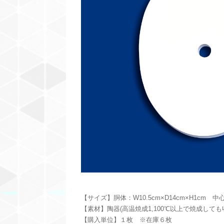
【サイズ】胴体：W10.5cm×D14cm×H1cm 
【素材】陶器(高温焼成1,100℃以上で焼成しても
【購入単位】１枚 ※在庫６枚