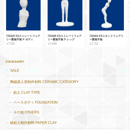
720420 ESストレートフェア
720408 ESストレートフェア
720404 ESスタンドフェアリ
リー髪無手無 P ボディ
リー髪無手無 P レッグ
ー髪無手無
¥1,109
¥1,408
¥2,152
CATEGORY
SALE
陶磁器人形制作材料 CERAMIC CATEGORY
粘土 CLAY TYPE
ベースボディ FOUNDATION
その他 OTHERS
紙粘土制作材料 PAPER CLAY