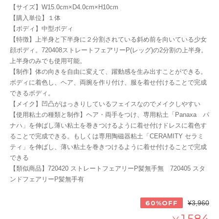
【サイズ】W15.0cm×D4.0cm×H10cm
【購入単位】１体
【ボディ】中型ボディ
【特徴】上半身と下半身に２分割されている斜め前を向いている少女
顔ボディ。720408ストレートフェアリーP(レッグ)の2分割の上半身。
上半身のみでも使用可能。
【制作】体の向きを自由に変えて、躍動感を生み出すことができる。
ボディに着色し、ヘア、両腕を作り付け、服を着せ付けることで完成
できるボディ。
【メイク】凹凸がはっきりしているフェイスなのでメイクしやすい
【使用粘土の種類と制作】ヘア・両手をつけ、専用粘土「Panaxa パ
ナハ」を伸ばし薄い粘土を巻きつけるように着せ付けドレスに着色す
ることで完成できる。もしくは専用陶磁器粘土「CERAMITY セラミ
ティ」を伸ばし、薄い粘土を巻きつけるように着せ付けることで完成
できる
【類似商品】720420 ストレートフェアリーP髪無手無 720405 スタ
ンドフェアリーP髪無手有
60%OFF
¥3,960
1,584