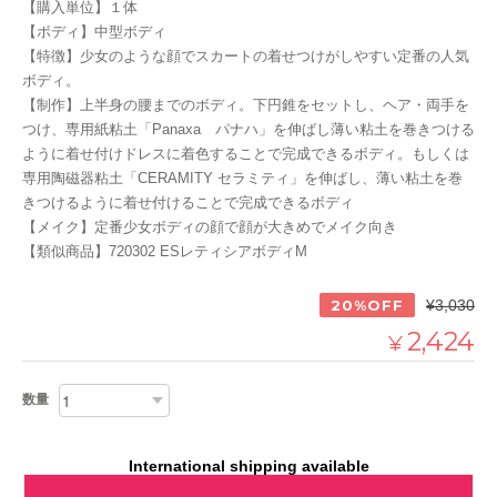
【購入単位】１体
【ボディ】中型ボディ
【特徴】少女のような顔でスカートの着せつけがしやすい定番の人気
ボディ。
【制作】上半身の腰までのボディ。下円錐をセットし、ヘア・両手を
つけ、専用紙粘土「Panaxa パナハ」を伸ばし薄い粘土を巻きつける
ように着せ付けドレスに着色することで完成できるボディ。もしくは
専用陶磁器粘土「CERAMITY セラミティ」を伸ばし、薄い粘土を巻
きつけるように着せ付けることで完成できるボディ
【メイク】定番少女ボディの顔で顔が大きめでメイク向き
【類似商品】720302 ESレティシアボディM
20%OFF
¥3,030
2,424
¥
数量
International shipping available