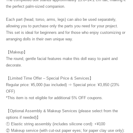
the perfect palm-sized companion.
Each part (head, torso, arms, legs) can also be used separately,
allowing you to purchase only the parts you need for your project.
This set is ideal for beginners and for those who enjoy customizing or
arranging dolls in their own unique way.
【Makeup】
The round, gentle facial features make this doll easy to paint and
decorate.
【Limited Time Offer – Special Price & Services】
Regular price: ¥5,000 (tax included) ⇒ Special price: ¥3,850 (23%
OFF)
*This item is not eligible for additional 5% OFF coupons.
【Optional Assembly & Makeup Services (please select from the
options if needed)】
① Elastic string assembly (includes silicone cord): +¥100
② Makeup service (with cut-out paper eyes; for paper clay use only):