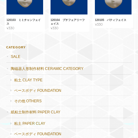
120103 ミミチャンフェイ
120104 プチフェアリーフ
120105 パティフェイス
ス
ェイス
¥330
¥330
¥330
CATEGORY
SALE
陶磁器人形制作材料 CERAMIC CATEGORY
粘土 CLAY TYPE
ベースボディ FOUNDATION
その他 OTHERS
紙粘土制作材料 PAPER CLAY
粘土 PAPER CLAY
ベースボディ FOUNDATION