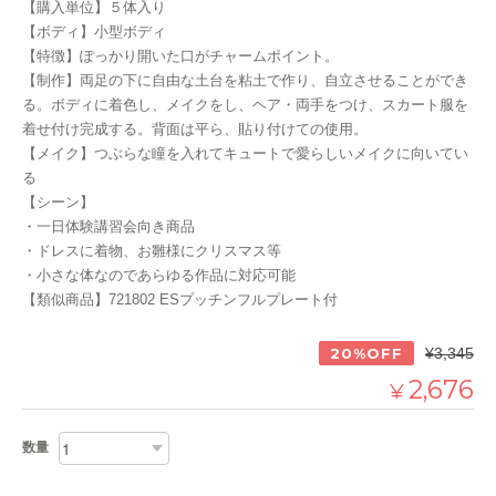
【購入単位】５体入り
【ボディ】小型ボディ
【特徴】ぽっかり開いた口がチャームポイント。
【制作】両足の下に自由な土台を粘土で作り、自立させることができ
る。ボディに着色し、メイクをし、ヘア・両手をつけ、スカート服を
着せ付け完成する。背面は平ら、貼り付けての使用。
【メイク】つぶらな瞳を入れてキュートで愛らしいメイクに向いてい
る
【シーン】
・一日体験講習会向き商品
・ドレスに着物、お雛様にクリスマス等
・小さな体なのであらゆる作品に対応可能
【類似商品】721802 ESプッチンフルプレート付
20%OFF
¥3,345
2,676
¥
数量