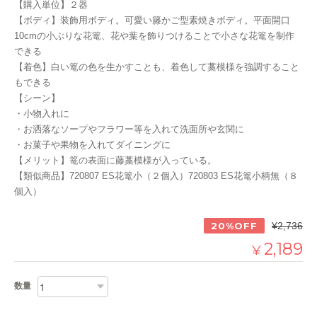
【購入単位】２器
【ボディ】装飾用ボディ。可愛い籐かご型素焼きボディ。平面開口
10cmの小ぶりな花篭、花や葉を飾りつけることで小さな花篭を制作
できる
【着色】白い篭の色を生かすことも、着色して藁模様を強調すること
もできる
【シーン】
・小物入れに
・お洒落なソープやフラワー等を入れて洗面所や玄関に
・お菓子や果物を入れてダイニングに
【メリット】篭の表面に藤藁模様が入っている。
【類似商品】720807 ES花篭小（２個入）720803 ES花篭小柄無（８
個入）
20%OFF
¥2,736
2,189
¥
数量